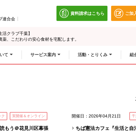
資料請求はこちら
ご加
別のウィンドウで開きます
ブ連合会
別のウィンドウで開きます。
生活クラブ千葉】
農薬、こだわりの安心食材を宅配します。
いて
サービス案内
活動・とりくみ
組
開催日：2026年04月21日
ック
実開催＆オンライン
千
読もう＠花見川区幕張
ちば憲法カフェ『生活と自