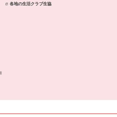
各地の生活クラブ生協
別のウィンドウで開きます。
開きます。
類