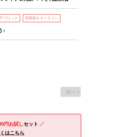
戸ブロック
実開催＆オンライン
う♪
次へ
00円お試し
セット
しくはこちら