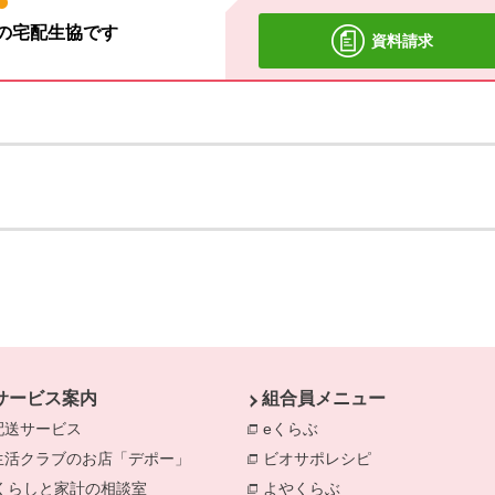
材の宅配生協です
資料請求
サービス案内
組合員メニュー
配送サービス
eくらぶ
別のウィンドウで開きま
生活クラブのお店「デポー」
ビオサポレシピ
別のウィンドウで
きます。
くらしと家計の相談室
別のウィンドウで開きます。
よやくらぶ
別のウィンドウで開き