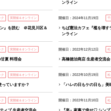
ンライン
開催日：2024年11月19日
ック
実開催＆オンライン
千
ン』を読む ＠花見川区＆
ちば憲法カフェ『檻を壊す
ンライン
開催日：2022年12月12日
ック
実開催＆オンライン
松
甘夏 料理会
高橋徳治商店 生産者交流会
開催日：2022年10月19日
ック
実開催＆オンライン
松
使っていますか？
「ハレの日もケの日も」美
開催日：2022年11月10日
ック
実開催＆オンライン
松
ティブ 生産者交流会
『楽』家事で幸せ♡ シンプ