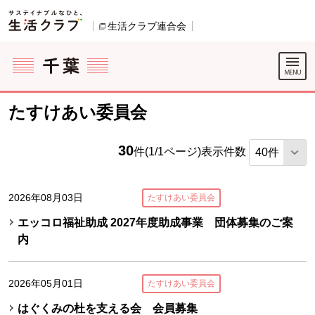
本文へジャンプする。
ページの先頭です。
生活クラブ連合会
別のウィンドウで開きます。
ここからサイト内共通メニューです。
サイト内共通メニューをスキップする
サイト内共通メニューここまで。
たすけあい委員会
30
件(1/1ページ)
表示件数
2026年08月03日
たすけあい委員会
エッコロ福祉助成 2027年度助成事業 団体募集のご案
内
2026年05月01日
たすけあい委員会
はぐくみの杜を支える会 会員募集