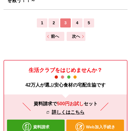
を救う！！～
1
2
3
4
5
前へ
次へ
生活クラブをはじめませんか？
42万人が選ぶ安心食材の宅配生協です
資料請求で
500円お試し
セット
詳しくはこちら
資料請求
Web加入手続き