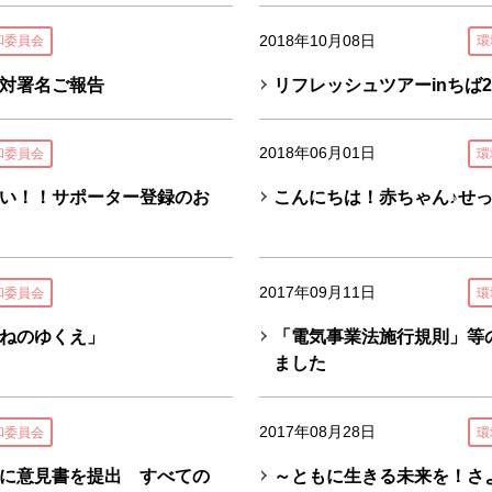
2018年10月08日
和委員会
環
対署名ご報告
リフレッシュツアーinちば2
2018年06月01日
和委員会
環
い！！サポーター登録のお
こんにちは！赤ちゃん♪せ
2017年09月11日
和委員会
環
ねのゆくえ」
「電気事業法施行規則」等
ました
2017年08月28日
和委員会
環
に意見書を提出 すべての
～ともに生きる未来を！さ