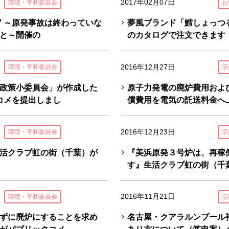
2017年02月07日
環境・平和委員会
お
7 ～原発事故は終わっていな
夢風ブランド「鱈しょっつ
と～開催の
のカタログで注文できます
2016年12月27日
環境・平和委員会
活
政策小委員会」が作成した
原子力発電の廃炉費用およ
コメを提出しまし
償費用を電気の託送料金へ
2016年12月23日
環境・平和委員会
活
活クラブ虹の街（千葉）が
『美浜原発３号炉は、再稼
す』生活クラブ虹の街（千
2016年11月21日
環境・平和委員会
活
ずに廃炉にすることを求め
名古屋・クアラルンプール