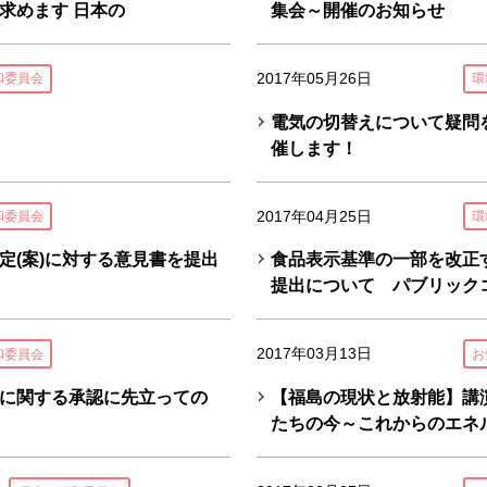
求めます 日本の
集会～開催のお知らせ
2017年05月26日
和委員会
環
電気の切替えについて疑問
催します！
2017年04月25日
和委員会
環
定(案)に対する意見書を提出
食品表示基準の一部を改正
提出について パブリック
2017年03月13日
和委員会
お
に関する承認に先立っての
【福島の現状と放射能】講
たちの今～これからのエネ