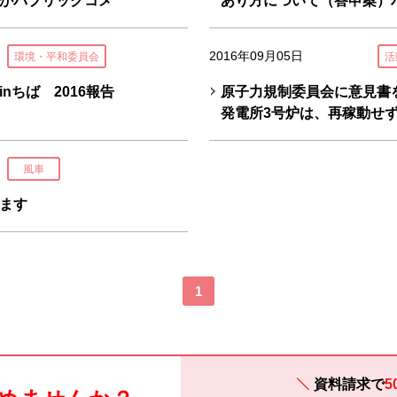
がパブリックコメ
あり方について（答申案）
2016年09月05日
環境・平和委員会
活
nちば 2016報告
原子力規制委員会に意見書
発電所3号炉は、再稼動せ
風車
ます
1
資料請求で
5