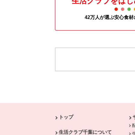
生活クラブをはじ
42万人が選ぶ安心食
本文ここまで。
ここから共通フッターメニューです。
トップ
生活クラブ千葉について