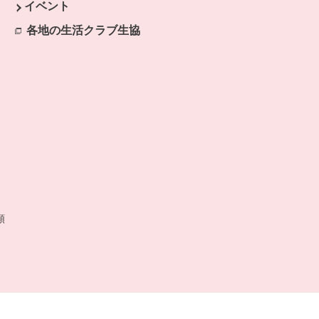
イベント
ます。
各地の生活クラブ生協
別のウィンドウで開きます。
開きます。
類