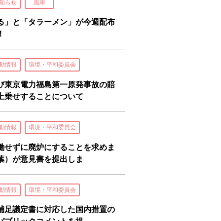
知らせ
風車
る」と「タラーメン」が今週配布
！
動情報
環境・平和委員会
び東京電力福島第一原発事故の賠
上乗せすることについて
動情報
環境・平和委員会
働せずに廃炉にすることを求めま
葉）が意見書を提出しま
動情報
環境・平和委員会
補足議定書に対応した国内措置の