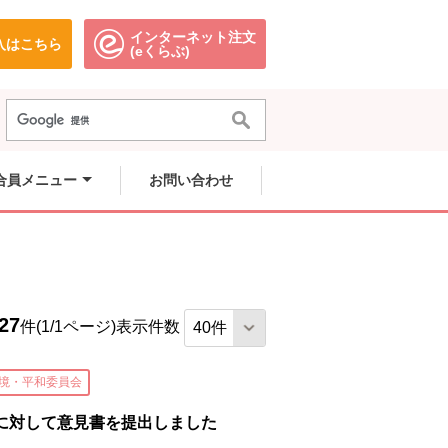
インターネット注文
入はこちら
。
別のウィンドウで開きます。
別のウィンドウで開きます。
(eくらぶ)
合員メニュー
お問い合わせ
27
件(1/1ページ)
表示件数
境・平和委員会
に対して意見書を提出しました