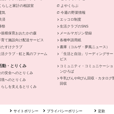
きます。
くらしと家計の相談室
別のウィンドウで開きます。
よやくらぶ
別のウィンドウで開き
電気
別のウィンドウで開きます。
今週の野菜情報
別のウィンドウで
共済
別のウィンドウで開きます。
エッコロ制度
葬祭
別のウィンドウで開きます。
生活クラブのSNS
小規模保育おおたかの森
メールマガジン登録
子育て施設向け配送サービス
各種申請用紙
おたすけクラブ
書庫（コルザ・夢風ニュース）
生活クラブ・虹と風のファーム
「生活と自治」リーディングサー
ビス
活動・とりくみ
コミュニティ・コミュニケーショ
ンひろば
食の安全へのとりくみ
牛乳びんやRびん回収・カタログ
環境へのとりくみ
回収
くらしを支えるとりくみ
サイトポリシー
プライバシーポリシー
定款