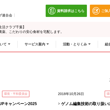
資料請求はこちら
ご加
別のウィンドウで開きます
ブ連合会
別のウィンドウで開きます。
生活クラブ千葉】
農薬、こだわりの安心食材を宅配します。
いて
サービス案内
活動・とりくみ
組
2018年10月26日
環境・平和委員会
環
Pキャンペーン2025
ゲノム編集技術の取り扱い