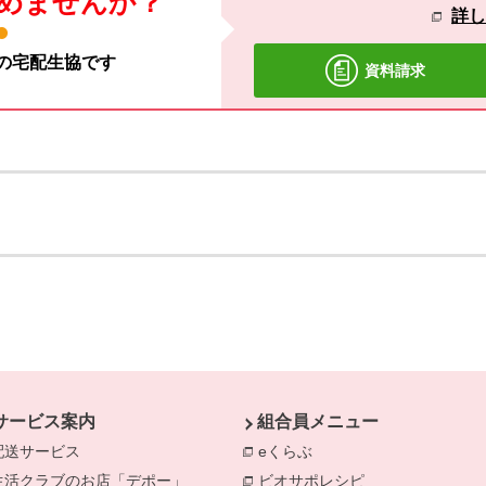
めませんか？
詳
材の宅配生協です
資料請求
サービス案内
組合員メニュー
配送サービス
eくらぶ
別のウィンドウで開きま
生活クラブのお店「デポー」
ビオサポレシピ
別のウィンドウで