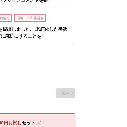
パブリックコメントを提
動情報
環境・平和委員会
を提出しました。 老朽化した美浜
ずに廃炉にすることを
次へ
00円お試し
セット